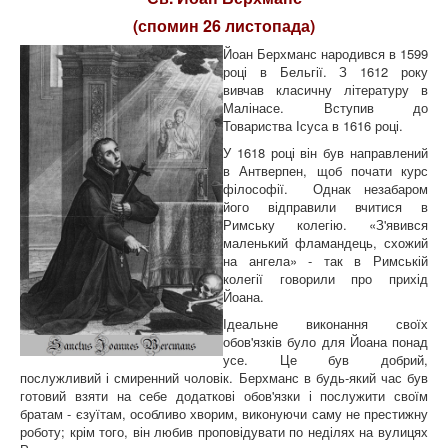
(спомин 26 листопада)
Йоан Берхманс народився в 1599
році в Бельгії. З 1612 року
вивчав класичну літературу в
Малінасе. Вступив до
Товариства Ісуса в 1616 році.
У 1618 році він був направлений
в Антверпен, щоб почати курс
філософії. Однак незабаром
його відправили вчитися в
Римську колегію. «З'явився
маленький фламандець, схожий
на ангела» - так в Римській
колегії говорили про прихід
Йоана.
Ідеальне виконання своїх
обов'язків було для Йоана понад
усе. Це був добрий,
послужливий і смиренний чоловік. Берхманс в будь-який час був
готовий взяти на себе додаткові обов'язки і послужити своїм
братам - єзуїтам, особливо хворим, виконуючи саму не престижну
роботу; крім того, він любив проповідувати по неділях на вулицях