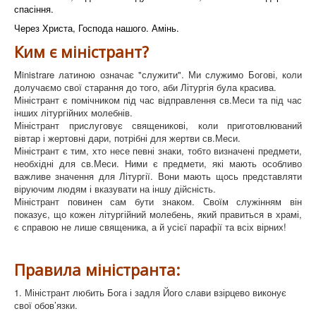
спасіння.
Через Христа, Господа нашого. Амінь.
Ким є міністрант?
Ministrare латиною означає "служити". Ми служимо Богові, коли
долучаємо свої старання до того, аби Літургія була красива.
Міністрант є помічником під час відправлення св.Меси та під час
інших літургійних молебнів.
Міністрант прислуговує священикові, коли приготовлюваний
вівтар і жертовні дари, потрібні для жертви св.Меси.
Міністрант є тим, хто несе певні знаки, тобто визначені предмети,
необхідні для св.Меси. Ними є предмети, які мають особливо
важливе значення для Літургії. Вони мають щось представляти
віруючим людям і вказувати на іншу дійсність.
Міністрант повинен сам бути знаком. Своїм служінням він
показує, що кожен літургійний молебень, який правиться в храмі,
є справою не лише священика, а й усієї парафії та всіх вірних!
Правила міністранта:
1. Міністрант любить Бога і задля Його слави взірцево виконує
свої обов’язки.