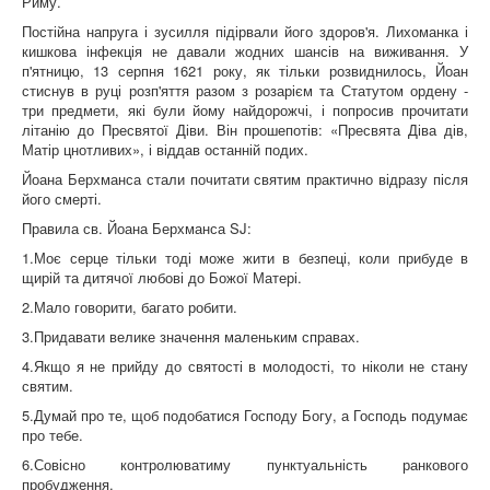
Риму.
Постійна напруга і зусилля підірвали його здоров'я. Лихоманка і
кишкова інфекція не давали жодних шансів на виживання. У
п'ятницю, 13 серпня 1621 року, як тільки розвиднилось, Йоан
стиснув в руці розп'яття разом з розарієм та Статутом ордену -
три предмети, які були йому найдорожчі, і попросив прочитати
літанію до Пресвятої Діви. Він прошепотів: «Пресвята Діва дів,
Матір цнотливих», і віддав останній подих.
Йоана Берхманса стали почитати святим практично відразу після
його смерті.
Правила св. Йоана Берхманса SJ:
1.Моє серце тільки тоді може жити в безпеці, коли прибуде в
щирій та дитячої любові до Божої Матері.
2.Мало говорити, багато робити.
3.Придавати велике значення маленьким справах.
4.Якщо я не прийду до святості в молодості, то ніколи не стану
святим.
5.Думай про те, щоб подобатися Господу Богу, а Господь подумає
про тебе.
6.Совісно контролюватиму пунктуальність ранкового
пробудження.