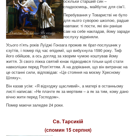
оскільки старший син –
спадкоємець, майбутнє для сім’ї.
Перебування у Товаристві не було
для нього суворою школою, радше
навпаки: ті пости, які він раніше
сам на себе накладав, йому заради
послуху відміняли.
Усього п’ять років Луїджі Гонзага прожив як брат-послушник у
єзуїтів, і помер під час епідемії, що вибухнула 1590 року. Тиф
його обійшов, а ось догляд за хворим чумою коштував йому
життя. Зі свого ліжка святий юнак підводився тільки щоб стати
навколішки перед Розп’яттям. А на дорікання, що він витрачає на
це останні сили, відповідав: «Це стояння на моєму Хресному
Шляху».
Він казав усім: «Я відходжу щасливий», а матері в останньому
листі написав: «Не плачте як за мертвим – а як за тим, кому дано
вічно жити перед Господом».
Помер маючи заледве 24 роки.
Св. Тарсикій
(спомин 15 серпня)