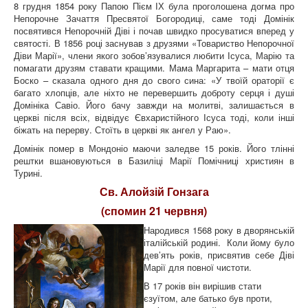
8 грудня 1854 року Папою Пієм ІХ була проголошена догма про
Непорочне Зачаття Пресвятої Богородиці, саме тоді Домінік
посвятився Непорочній Діві і почав швидко просуватися вперед у
святості. В 1856 році заснував з друзями «Товариство Непорочної
Діви Марії», члени якого зобов’язувалися любити Ісуса, Марію та
помагати друзям ставати кращими. Мама Маргарита – мати отця
Боско – сказала одного дня до свого сина: «У твоїй ораторії є
багато хлопців, але ніхто не перевершить доброту серця і душі
Домініка Савіо. Його бачу завжди на молитві, залишається в
церкві після всіх, відвідує Євхаристійного Ісуса тоді, коли інші
біжать на перерву. Стоїть в церкві як ангел у Раю».
Домінік помер в Мондоніо маючи заледве 15 років. Його тлінні
рештки вшановуються в Базиліці Марії Помічниці християн в
Турині.
Св. Алойзій Гонзага
(спомин 21 червня)
Народився 1568 року в дворянській
італійській родині. Коли йому було
дев’ять років, присвятив себе Діві
Марії для повної чистоти.
В 17 років він вирішив стати
єзуїтом, але батько був проти,