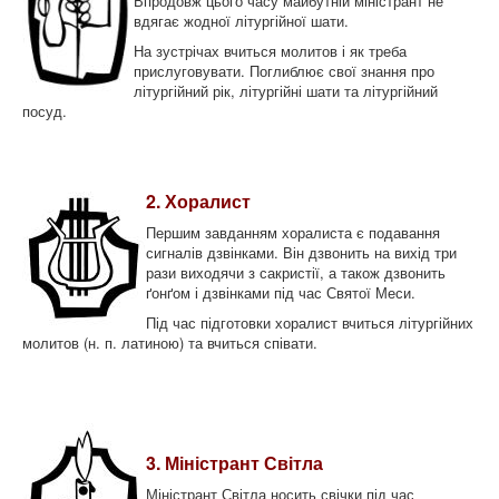
Впродовж цього часу майбутній міністрант не
вдягає жодної літургійної шати.
На зустрічах вчиться молитов і як треба
прислуговувати. Поглиблює свої знання про
літургійний рік, літургійні шати та літургійний
посуд.
2. Хоралист
Першим завданням хоралиста є подавання
сигналів дзвінками. Він дзвонить на вихід три
рази виходячи з сакристії, а також дзвонить
ґонґом і дзвінками під час Святої Меси.
Під час підготовки хоралист вчиться літургійних
молитов (н. п. латиною) та вчиться співати.
3. Міністрант Світла
Міністрант Світла носить свічки під час