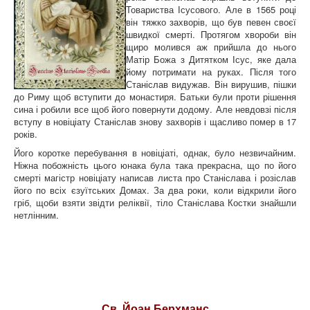
Товариства Ісусового. Але в 1565 році
він тяжко захворів, що був певен своєї
швидкої смерті. Протягом хвороби він
щиро молився аж прийшла до нього
Матір Божа з Дитятком Ісус, яке дала
йому потримати на руках. Після того
Станіслав видужав. Він вирушив, пішки
до Риму щоб вступити до монастиря. Батьки були проти рішення
сина і робили все щоб його повернути додому. Але невдовзі після
вступу в новіціату Станіслав знову захворів і щасливо помер в 17
років.
Його коротке перебування в новіціаті, однак, було незвичайним.
Ніжна побожність цього юнака була така прекрасна, що по його
смерті магістр новіціату написав листа про Станіслава і розіслав
його по всіх єзуїтських Домах. За два роки, коли відкрили його
гріб, щоби взяти звідти реліквії, тіло Станіслава Костки знайшли
нетлінним.
Св. Йоан Берхманс