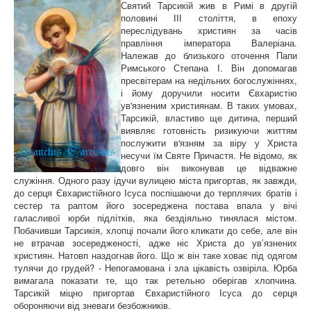
Святий Тарсикій жив в Римі в другій
половині ІІІ століття, в епоху
переслідувань християн за часів
правління імператора Валеріана.
Належав до близького оточення Папи
Римського Степана І. Він допомагав
пресвітерам на недільних богослужіннях,
і йому доручили носити Євхаристію
ув'язненим християнам. В таких умовах,
Тарсикій, властиво ще дитина, перший
виявляє готовність ризикуючи життям
послужити в'язням за віру у Христа
несучи їм Святе Причастя. Не відомо, як
довго він виконував це відважне
служіння. Одного разу ідучи вулицею міста пригортав, як завжди,
до серця Євхаристійного Ісуса поспішаючи до терплячих братів і
сестер та раптом його зосереджена постава впала у вічі
галасливої юрби підлітків, яка бездіяльно тинялася містом.
Побачивши Тарсикія, хлопці почали його кликати до себе, але він
не втрачав зосередженості, адже ніс Христа до ув’язнених
християн. Натовп наздогнав його. Що ж він таке ховає під одягом
тулячи до грудей? - Непогамована і зла цікавість озвіріла. Юрба
вимагала показати те, що так ретельно оберігав хлопчина.
Тарсикій міцно пригортав Євхаристійного Ісуса до серця
обороняючи від зневаги безбожників.