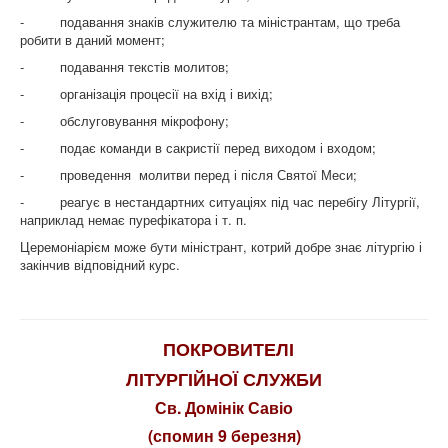
- подавання знаків служителю та міністрантам, що треба
робити в даний момент;
- подавання текстів молитов;
- організація процесії на вхід і вихід;
- обслуговування мікрофону;
- подає команди в сакристії перед виходом і входом;
- проведення молитви перед і після Святої Меси;
- реагує в нестандартних ситуаціях під час перебігу Літургії,
наприклад немає пурефікатора і т. п.
Церемоніарієм може бути міністрант, котрий добре знає літургію і
закінчив відповідний курс.
ПОКРОВИТЕЛІ
ЛІТУРГІЙНОЇ СЛУЖБИ
Св. Домінік Савіо
(спомин 9 березня)