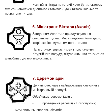
Кожний міністрант, котрий хоче бути лектором,
мусить навчитися дбайливо ставитись до Святого Письма та
правильно читати.
6. Міністрант Вівтаря (Аколіт)
Завданням Аколіти є прислуговування
священику під час Меси подаючи йому дари,
котрі скоріше були ним приготовлені.
На зустрічах вивчає назви і призначення
літургійного посуду, літургійних шат та вчиться
шанобливо до них відноситись.
7. Церемоніарій
Це найпочесніше і найважливіше служіння в
міністранській послузі.
Обов’язком церемоніарія є:
- проведення репетицій Богослужінь;
- бути пильним продовж літургії;