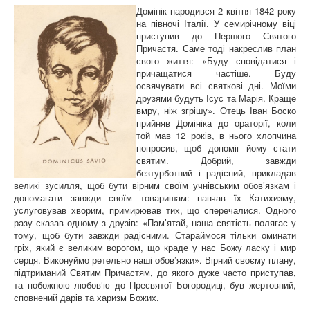
Домінік народився 2 квітня 1842 року
на півночі Італії. У семирічному віці
приступив до Першого Святого
Причастя. Саме тоді накреслив план
свого життя: «Буду сповідатися і
причащатися частіше. Буду
освячувати всі святкові дні. Моїми
друзями будуть Ісус та Марія. Краще
вмру, ніж згрішу». Отець Іван Боско
прийняв Домініка до ораторії, коли
той мав 12 років, в нього хлопчина
попросив, щоб допоміг йому стати
святим. Добрий, завжди
безтурботний і радісний, прикладав
великі зусилля, щоб бути вірним своїм учнівським обов’язкам і
допомагати завжди своїм товаришам: навчав їх Катихизму,
услуговував хворим, примирював тих, що сперечалися. Одного
разу сказав одному з друзів: «Пам’ятай, наша святість полягає у
тому, щоб бути завжди радісними. Стараймося тільки оминати
гріх, який є великим ворогом, що краде у нас Божу ласку і мир
серця. Виконуймо ретельно наші обов’язки». Вірний своєму плану,
підтриманий Святим Причастям, до якого дуже часто приступав,
та побожною любов’ю до Пресвятої Богородиці, був жертовний,
сповнений дарів та харизм Божих.