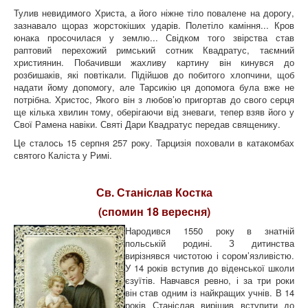
Тулив невидимого Христа, а його ніжне тіло повалене на дорогу,
зазнавало щораз жорстокіших ударів. Полетіло каміння... Кров
юнака просочилася у землю... Свідком того звірства став
раптовий перехожий римський сотник Квадратус, таємний
християнин. Побачивши жахливу картину він кинувся до
розбишаків, які повтікали. Підійшов до побитого хлопчини, щоб
надати йому допомогу, але Тарсикію ця допомога була вже не
потрібна. Христос, Якого він з любов’ю пригортав до свого серця
ще кілька хвилин тому, оберігаючи від зневаги, тепер взяв його у
Свої Рамена навіки. Святі Дари Квадратус передав священику.
Це сталось 15 серпня 257 року. Тарцизія поховали в катакомбах
святого Каліста у Римі.
Св. Станіслав Костка
(спомин 18 вересня)
Народився 1550 року в знатній
польській родині. З дитинства
вирізнявся чистотою і сором’язливістю.
У 14 років вступив до віденської школи
єзуїтів. Навчався ревно, і за три роки
він став одним із найкращих учнів. В 14
років Станіслав вирішив вступити до