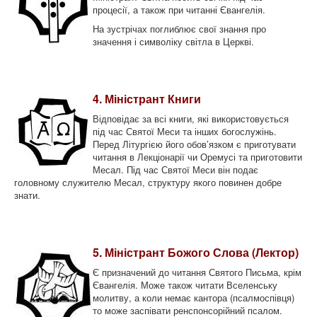
процесії, а також при читанні Євангелія.
На зустрічах поглиблює свої знання про
значення і символіку світла в Церкві.
4. Міністрант Книги
Відповідає за всі книги, які використовується
під час Святої Меси та інших богослужінь.
Перед Літургією його обов’язком є приготувати
читання в Лекціонарії чи Оремусі та приготовити
Месал. Під час Святої Меси він подає
головному служителю Месал, структуру якого повинен добре
знати.
5. Міністрант Божого Слова (Лектор)
Є призначений до читання Святого Письма, крім
Євангелія. Може також читати Вселенську
молитву, а коли немає кантора (псалмоспівця)
то може заспівати ренспонсорійний псалом.