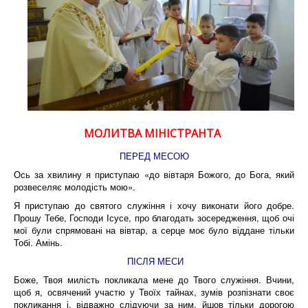
МОЛИТВА МІНІСТРАНТА
ПЕРЕД МЕСОЮ
Ось за хвилину я приступаю «до вівтаря Божого, до Бога, який
розвеселяє молодість мою».
Я приступаю до святого служіння і хочу виконати його добре.
Прошу Тебе, Господи Ісусе, про благодать зосередження, щоб очі
мої були спрямовані на вівтар, а серце моє було віддане тільки
Тобі. Амінь.
ПІСЛЯ МЕСИ
Боже, Твоя милість покликала мене до Твого служіння. Вчини,
щоб я, освячений участю у Твоїх тайнах, зумів розпізнати своє
покликання і, відважно слідуючи за ним, йшов тільки дорогою