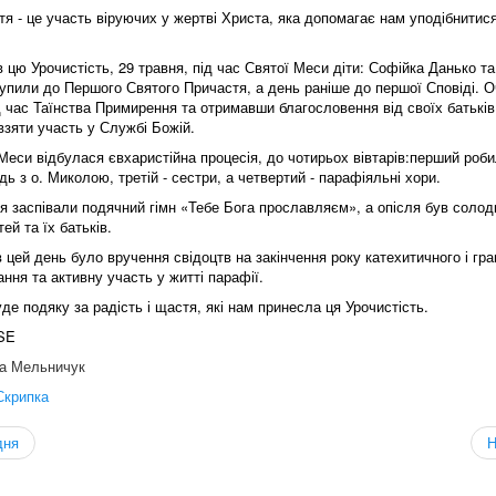
я - це участь віруючих у жертві Христа, яка допомагає нам уподібнитис
 цю Урочистість, 29 травня, під час Святої Меси діти: Софійка Данько т
упили до Першого Святого Причастя, а день раніше до першої Сповіді. 
д час Таїнства Примирення та отримавши благословення від своїх батьків
взяти участь у Службі Божій.
Меси відбулася євхаристійна процесія, до чотирьох вівтарів:перший роби
дь з о. Миколою, третій - сестри, а четвертий - парафіяльні хори.
 заспівали подячний гімн «Тебе Бога прославляєм», а опісля був солодк
ей та їх батьків.
в цей день було вручення свідоцтв на закінчення року катехитичного і гра
ання та активну участь у житті парафії.
де подяку за радість і щастя, які нам принесла ця Урочистість.
SE
на Мельничук
Скрипка
дня
Н