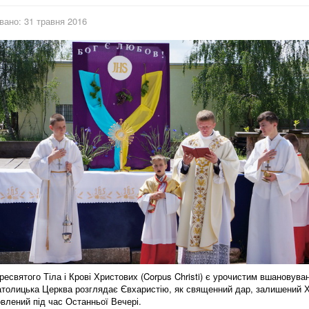
вано: 31 травня 2016
ресвятого Тіла і Крові Христових (Corpus Christi) є урочистим вшановува
Католицька Церква розглядає Євхаристію, як священний дар, залишений 
овлений під час Останньої Вечері.