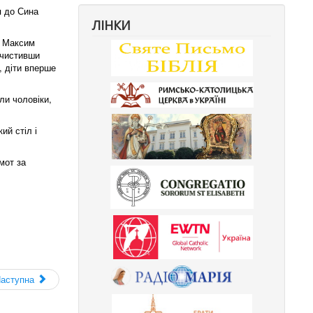
я до Сина
ЛІНКИ
а Максим
Очистивши
, діти вперше
ли чоловіки,
ий стіл і
мот за
аступна