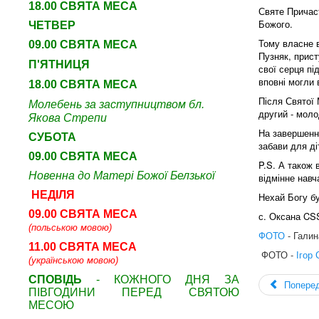
18.00 СВЯТА МЕСА
Святе Причаст
Божого.
ЧЕТВЕР
Тому власне в
09
.00 СВЯТА МЕСА
Пузняк, прист
П'ЯТНИЦЯ
свої серця пі
вповні могли 
18.00 СВЯТА МЕСА
Після Святої 
Молебень за заступництвом бл.
другий - моло
Якова Стрепи
На завершення
СУБОТА
забави для діт
09
.00 СВЯТА МЕСА
P.S. А також 
Новенна до Матері Божої Белзької
відмінне навч
НЕДІЛЯ
Нехай Богу бу
09.00 СВЯТА МЕСА
с. Оксана CS
(польською мовою)
ФОТО
- Гали
11.00 СВЯТА МЕСА
 ФОТО - 
Ігор 
(українською мовою)
СПОВІДЬ
- КОЖНОГО ДНЯ ЗА
Попере
ПІВГОДИНИ ПЕРЕД СВЯТОЮ
МЕСОЮ