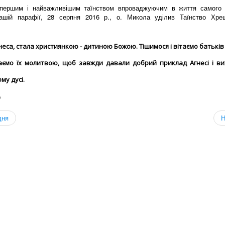
першим і найважливішим таїнством впроваджуючим в життя самого 
ашій парафії, 28 серпня 2016 р., о. Микола уділив Таїнство Хрещ
еса, стала християнкою - дитиною Божою. Тішимося і вітаємо батьків 
аємо їх молитвою, щоб завжди давали добрий приклад Агнесі і вих
му дусі.
р
дня
Н