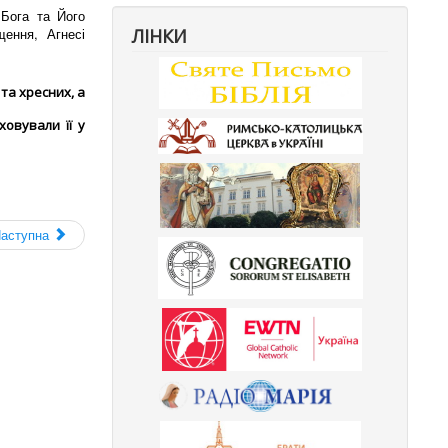
Бога та Його
ЛІНКИ
ення, Агнесі
та хресних, а
овували її у
аступна