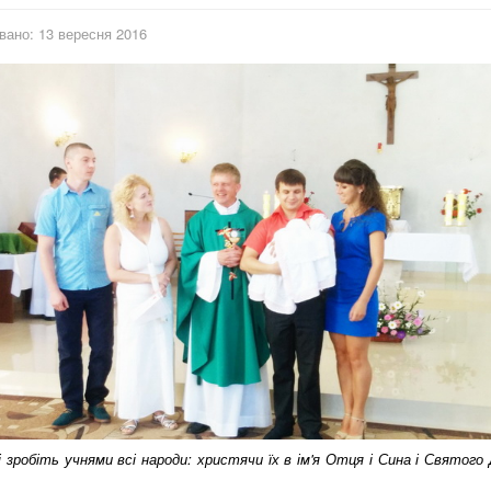
вано: 13 вересня 2016
і зробіть учнями всі народи: христячи їх в ім'я Отця і Сина і Святого