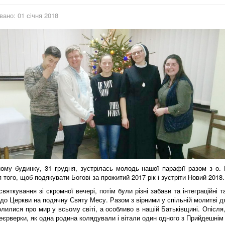
вано: 01 січня 2018
ому будинку, 31 грудня, зустрілась молодь нашої парафії разом з о.
 того, щоб подякувати Богові за прожитий 2017 рік і зустріти Новий 2018.
вяткування зі скромної вечері, потім були різні забави та інтеграційні та
до Церкви на подячну Святу Месу. Разом з вірними у спільній молитві 
олилися про мир у всьому світі, а особливо в нашій Батьківщині. Опісл
еєрверки, як одна родина колядували і вітали один одного з Прийдешні