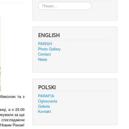
Пошук...
ENGLISH
PARISH
Photo Gallery
Contact
News
POLSKI
PARAFIA
 Миколою та з
Ogłoszenia
Galeria
нці, а о 23.00
Kontakt
дякували за ще
я, споглядаючи
м Новим Роком!