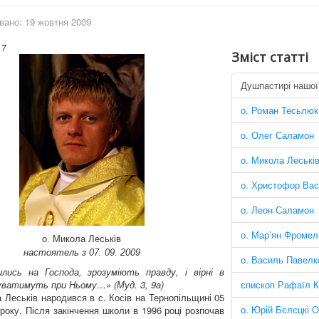
вано: 19 жовтня 2009
17
Зміст статті
Душпастирі нашої
о. Роман Тесьлюк
о. Олег Саламон
о. Микола Леські
о. Христофор Вас
о. Леон Саламон
о. Мар’ян Фромел
о. Микола Леськів
настоятель з 07. 09. 2009
о. Василь Павелк
ились на Господа, зрозуміють правду, і вірні в
єпископ Рафаїл 
уватимуть при Ньому…» (Муд. 3, 9а)
 Леськів народився в с. Косів на Тернопільщині 05
о. Юрій Бєлєцкі 
року. Після закінчення школи в 1996 році розпочав