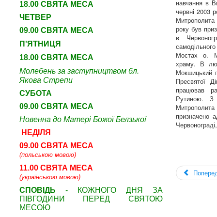
навчання в В
18.00 СВЯТА МЕСА
червні 2003 
ЧЕТВЕР
Митрополита 
року був при
09
.00 СВЯТА МЕСА
в Червоног
П'ЯТНИЦЯ
самодільного
Мостах о. М
18.00 СВЯТА МЕСА
храму. В лю
Молебень за заступництвом бл.
Мокшицький п
Якова Стрепи
Пресвятої Д
працював р
СУБОТА
Рутиною. З
09
.00 СВЯТА МЕСА
Митрополита
призначено а
Новенна до Матері Божої Белзької
Червонограді,
НЕДІЛЯ
09.00 СВЯТА МЕСА
(польською мовою)
11.00 СВЯТА МЕСА
Попере
(українською мовою)
СПОВІДЬ
- КОЖНОГО ДНЯ ЗА
ПІВГОДИНИ ПЕРЕД СВЯТОЮ
МЕСОЮ