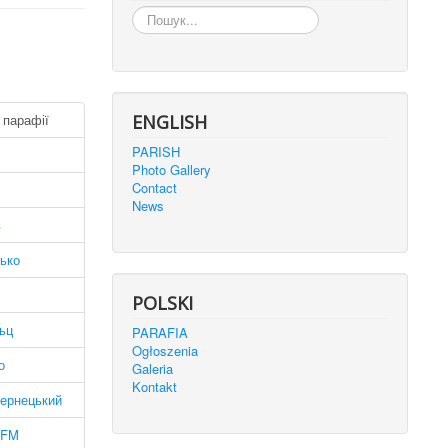
Пошук...
 парафії
ENGLISH
PARISH
Photo Gallery
Contact
News
в
ько
POLSKI
ьц
PARAFIA
Ogłoszenia
о
Galeria
Kontakt
Кернецький
OFM