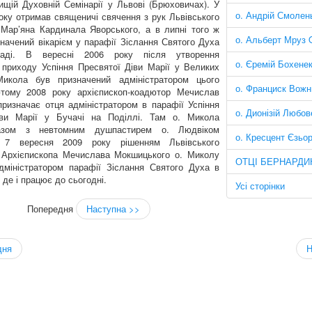
ищій Духовній Семінарії у Львові (Брюховичах). У
о. Андрій Смоле
року отримав священичі свячення з рук Львівського
Мар’яна Кардинала Яворського, а в липні того ж
о. Альберт Мруз
значений вікарієм у парафії Зіслання Святого Духа
раді. В вересні 2006 року після утворення
о. Єремій Бохене
 приходу Успіння Пресвятої Діви Марії у Великих
икола був призначений адміністратором цього
о. Франциск Вож
тому 2008 року архієпископ-коадютор Мечислав
ризначає отця адміністратором в парафії Успіння
о. Дионізій Любо
іви Марії у Бучачі на Поділлі. Там о. Микола
азом з невтомним душпастирем о. Людвіком
о. Кресцент Єзьо
 7 вересня 2009 року рішенням Львівського
 Архієпископа Мечислава Мокшицького о. Миколу
ОТЦІ БЕРНАРДИ
дміністратором парафії Зіслання Святого Духа в
 де і працює до сьогодні.
Усі сторінки
Попередня
Наступна >>
дня
Н