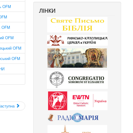
нь OFM
ЛІНКИ
 OFM
к OFM
ний OFM
вецький OFM
рський OFM
НИ
аступна