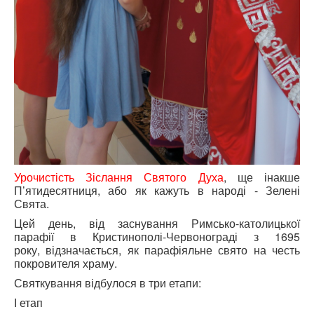
Урочистість Зіслання Святого Духа
, ще інакше
П’ятидесятниця, або як кажуть в народі - Зелені
Свята.
Цей день, від заснування Римсько-католицької
парафії в Кристинополі-Червонограді з 1695
року, відзначається, як парафіяльне свято на честь
покровителя храму.
Святкування відбулося в три етапи:
І етап