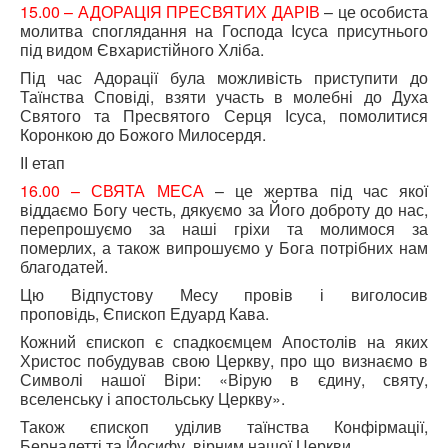
15.00 – АДОРАЦІЯ ПРЕСВЯТИХ ДАРІВ
– це особиста
молитва споглядання на Господа Ісуса присутнього
під видом Євхаристійного Хліба.
Під час Адорації була можливість приступити до
Таїнства Сповіді, взяти участь в молебні до Духа
Святого та Пресвятого Серця Ісуса, помолитися
Коронкою до Божого Милосердя.
ІІ етап
16.00 – СВЯТА МЕСА
– це жертва під час якої
віддаємо Богу честь, дякуємо за Його доброту до нас,
перепрошуємо за наші гріхи та молимося за
померлих, а також випрошуємо у Бога потрібних нам
благодатей.
Цю Відпустову Месу провів і виголосив
проповідь, Єпископ Едуард Кава.
Кожний єпископ є спадкоємцем Апостолів на яких
Христос побудував свою Церкву, про що визнаємо в
Символі нашої Віри: «Вірую в єдину, святу,
вселенську і апостольську Церкву».
Також єпископ уділив таїнства Конфірмації,
Бернадетті та Йосифу, вірним нашої Церкви.