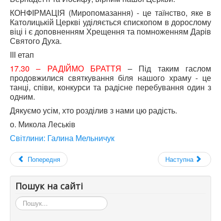
КОНФІРМАЦІЯ (Миропомазання) - це таїнство, яке в
Католицькій Церкві уділяється єпископом в дорослому
віці і є доповненням Хрещення та помноженням Дарів
Святого Духа.
ІІІ етап
17.30 – РАДІЙМО БРАТТЯ
– Під таким гаслом
продовжилися святкування біля нашого храму - це
танці, співи, конкурси та радісне перебування один з
одним.
Дякуємо усім, хто розділив з нами цю радість.
о. Микола Леськів
Світлини: Галина Мельничук
Попередня
Наступна
Пошук на сайті
Пошук...