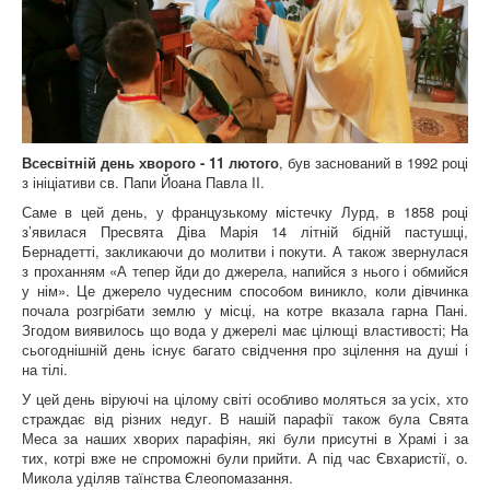
Всесвітній день хворого - 11 лютого
, був заснований в 1992 році
з ініціативи св. Папи Йоана Павла II.
Саме в цей день, у французькому містечку Лурд, в 1858 році
з’явилася Пресвята Діва Марія 14 літній бідній пастушці,
Бернадетті, закликаючи до молитви і покути. А також звернулася
з проханням «А тепер йди до джерела, напийся з нього і обмийся
у нім». Це джерело чудесним способом виникло, коли дівчинка
почала розгрібати землю у місці, на котре вказала гарна Пані.
Згодом виявилось що вода у джерелі має цілющі властивості; На
сьогоднішній день існує багато свідчення про зцілення на душі і
на тілі.
У цей день віруючі на цілому світі особливо моляться за усіх, хто
страждає від різних недуг. В нашій парафії також була Свята
Меса за наших хворих парафіян, які були присутні в Храмі і за
тих, котрі вже не спроможні були прийти. А під час Євхаристії, о.
Микола уділяв таїнства Єлеопомазання.