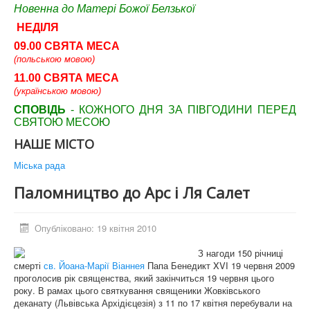
Новенна до Матері Божої Белзької
НЕДІЛЯ
09.00 СВЯТА МЕСА
(польською мовою)
11.00 СВЯТА МЕСА
(українською мовою)
СПОВІДЬ
- КОЖНОГО ДНЯ ЗА ПІВГОДИНИ ПЕРЕД
СВЯТОЮ МЕСОЮ
НАШЕ МІСТО
Міська рада
Паломництво до Арс і Ля Салет
Опубліковано: 19 квітня 2010
З нагоди 150 річниці
смерті
св. Йоана-Марії Віаннея
Папа Бенедикт XVI 19 червня 2009
проголосив рік священства, який закінчиться 19 червня цього
року. В рамах цього святкування священики Жовківського
деканату (Львівська Архідієцезія) з 11 по 17 квітня перебували на