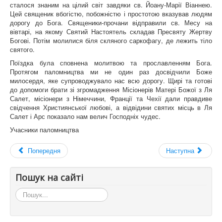
сталося знаним на цілий світ завдяки св. Йоану-Марії Віаннею.
Цей священик вбогістю, побожністю і простотою вказував людям
дорогу до Бога. Священики-прочани відправили св. Месу на
вівтарі, на якому Святий Настоятель складав Пресвяту Жертву
Богові. Потім молилися біля скляного саркофагу, де лежить тіло
святого.
Поїздка була сповнена молитвою та прославленням Бога.
Протягом паломництва ми не один раз досвідчили Боже
милосердя, яке супроводжувало нас всю дорогу. Щирі та готові
до допомоги брати зі згромадження Місіонерів Матері Божої з Ля
Салет, місіонери з Німеччини, Франції та Чехії дали правдиве
свідчення Християнської любові, а відвідини святих місць в Ля
Салет і Арс показало нам велич Господніх чудес.
Учасники паломництва
Попередня
Наступна
Пошук на сайті
Пошук...