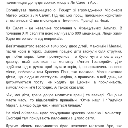
паломництві до чудотворних місць в Ля Салет і Арс.
Організував паломництво о. Роберт зі згромадження Місіонерів
Матері Божої з Ля Салет. Під час цієї прощі паломники користали
з гостинності Отців місіонерів в Німеччині, Франції та Чехії.
Ля Салет - це невелике поселення у Французьких Альпах. В
половині ХІХ століття воно налічувало 600 мешканців. Люди жили
бідно потерпаючи від неврожаїв.
Дев’ятнадцятого вересня 1846 року двоє дітей, Максимін і Мелані,
пасли корів в горах. Зморені працею діти заснули біля струмка,
де поїли корів. Коли прокинулись, то було чути з села звук
дзвону, який закликав на молитву «Ангел Господній». Діти
відійшли від струмка щоб шукати корів, і, повертаючись на своє
місце, побачили там Красиву Пані, яка плакала. Марія сказала
дітям, що люди не святкують неділю, а працюють в цей день, не
дотримуються посту, не ходять до Церкви, а проклинають,
вимовляючи ім’я Господнє. А також сказала:
"Ах, мої діти, треба добре молитися вранці та ввечері. Якщо не
маєте часу, то відмовляйте принаймні "Отче наш" і "Радуйся
Маріє", а якщо буде час - моліться більше."
На місці об’явлень було побудовано красиву базиліку і монастир.
Сьогодні там прибувають паломники з цілого світу.
Другим місцем паломництва було невелике містечко Арс, яке