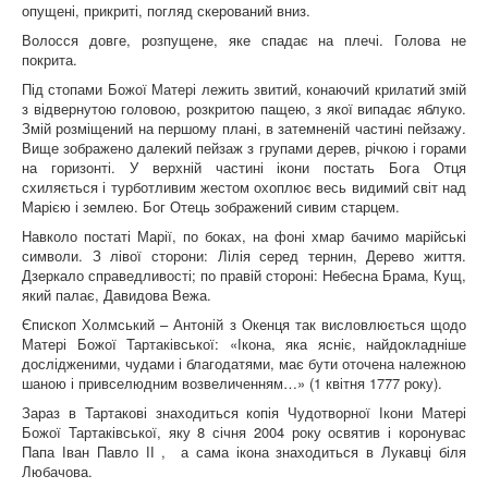
опущені, прикриті, погляд скерований вниз.
Волосся довге, розпущене, яке спадає на плечі. Голова не
покрита.
Під стопами Божої Матері лежить звитий, конаючий крилатий змій
з відвернутою головою, розкритою пащею, з якої випадає яблуко.
Змій розміщений на першому плані, в затемненій частині пейзажу.
Вище зображено далекий пейзаж з групами дерев, річкою і горами
на горизонті. У верхній частині ікони постать Бога Отця
схиляється і турботливим жестом охоплює весь видимий світ над
Марією і землею. Бог Отець зображений сивим старцем.
Навколо постаті Марії, по боках, на фоні хмар бачимо марійські
символи. З лівої сторони: Лілія серед тернин, Дерево життя.
Дзеркало справедливості; по правій стороні: Небесна Брама, Кущ,
який палає, Давидова Вежа.
Єпископ Холмський – Антоній з Окенця так висловлюється щодо
Матері Божої Тартаківської: «Ікона, яка ясніє, найдокладніше
дослідженими, чудами і благодатями, має бути оточена належною
шаною і привселюдним возвеличенням…» (1 квітня 1777 року).
Зараз в Тартакові знаходиться копія Чудотворної Ікони Матері
Божої Тартаківської, яку 8 січня 2004 року освятив і коронувас
Папа Іван Павло ІІ , а сама ікона знаходиться в Лукавці біля
Любачова.