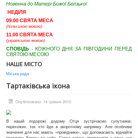
Новенна до Матері Божої Белзької
НЕДІЛЯ
09.00 СВЯТА МЕСА
(польською мовою)
11.00 СВЯТА МЕСА
(українською мовою)
СПОВІДЬ
- КОЖНОГО ДНЯ ЗА ПІВГОДИНИ ПЕРЕД
СВЯТОЮ МЕСОЮ
НАШЕ МІСТО
Міська рада
Тартаківська ікона
Опубліковано: 14 травня 2010
В нашій подорожі додому Отця зустрічаємо супутників,
перехожих, тих хто йде в зворотному напрямку. Але особливе
значення для нас мають «провідники», що допомагають віднайти
правдиву Дорогу до неба. Серед сотень провідників є одна, що