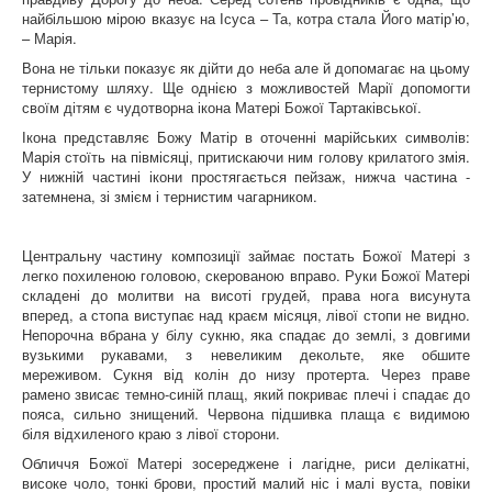
найбільшою мірою вказує на Ісуса – Та, котра стала Його матір’ю,
– Марія.
Вона не тільки показує як дійти до неба але й допомагає на цьому
тернистому шляху. Ще однією з можливостей Марії допомогти
своїм дітям є чудотворна ікона Матері Божої Тартаківської.
Ікона представляє Божу Матір в оточенні марійських символів:
Марія стоїть на півмісяці, притискаючи ним голову крилатого змія.
У нижній частині ікони простягається пейзаж, нижча частина -
затемнена, зі змієм і тернистим чагарником.
Центральну частину композиції займає постать Божої Матері з
легко похиленою головою, скерованою вправо. Руки Божої Матері
складені до молитви на висоті грудей, права нога висунута
вперед, а стопа виступає над краєм місяця, лівої стопи не видно.
Непорочна вбрана у білу сукню, яка спадає до землі, з довгими
вузькими рукавами, з невеликим декольте, яке обшите
мереживом. Сукня від колін до низу протерта. Через праве
рамено звисає темно-синій плащ, який покриває плечі і спадає до
пояса, сильно знищений. Червона підшивка плаща є видимою
біля відхиленого краю з лівої сторони.
Обличчя Божої Матері зосереджене і лагідне, риси делікатні,
високе чоло, тонкі брови, простий малий ніс і малі вуста, повіки