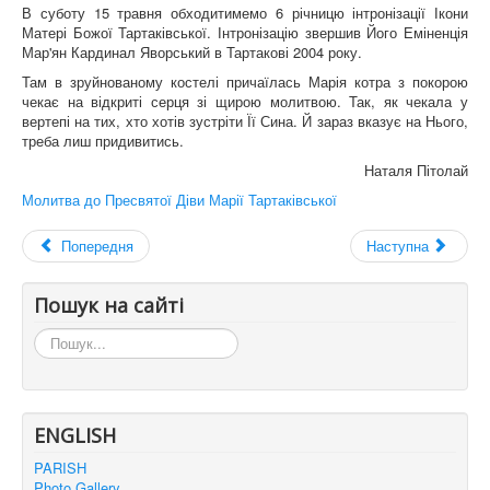
В суботу 15 травня обходитимемо 6 річницю інтронізації Ікони
Матері Божої Тартаківської. Інтронізацію звершив Його Еміненція
Мар'ян Кардинал Яворський в Тартакові 2004 року.
Там в зруйнованому костелі причаїлась Марія котра з покорою
чекає на відкриті серця зі щирою молитвою. Так, як чекала у
вертепі на тих, хто хотів зустріти Її Сина. Й зараз вказує на Нього,
треба лиш придивитись.
Наталя Пітолай
Молитва до Пресвятої Діви Марії Тартаківської
Попередня
Наступна
Пошук на сайті
Пошук...
ENGLISH
PARISH
Photo Gallery