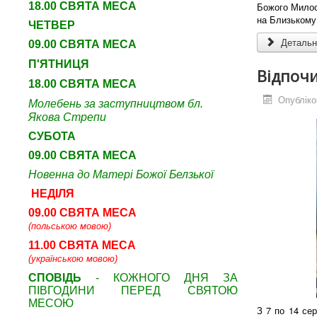
18.00 СВЯТА МЕСА
Божого Милос
на Близькому С
ЧЕТВЕР
Детальні
09
.00 СВЯТА МЕСА
П'ЯТНИЦЯ
Відпочи
18.00 СВЯТА МЕСА
Опубліко
Молебень за заступництвом бл.
Якова Стрепи
СУБОТА
09
.00 СВЯТА МЕСА
Новенна до Матері Божої Белзької
НЕДІЛЯ
09.00 СВЯТА МЕСА
(польською мовою)
11.00 СВЯТА МЕСА
(українською мовою)
СПОВІДЬ
- КОЖНОГО ДНЯ ЗА
ПІВГОДИНИ ПЕРЕД СВЯТОЮ
МЕСОЮ
З 7 по 14 се