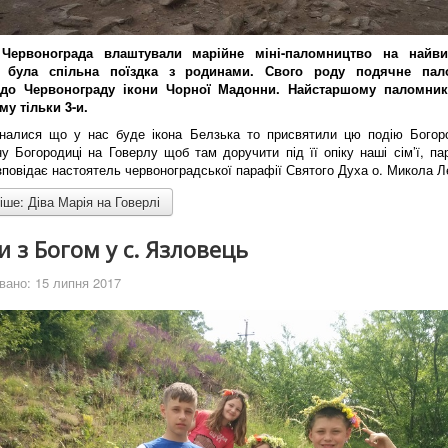
 Червонограда влаштували марійне міні-паломництво на найв
е була спільна поїздка з родинами. Свого роду подячне пал
до Червонограду ікони Чорної Мадонни. Найстаршому паломнику
у тільки 3-и.
налися що у нас буде ікона Белзька то присвятили цю подію Богор
у Богородиці на Говерлу щоб там доручити під її опіку наші сім’ї, па
зповідає настоятель червоноградської парафії Святого Духа о. Микола Л
ше: Діва Марія на Говерлі
и з Богом у с. Язловець
вано: 15 липня 2017