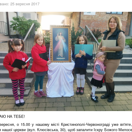
вано: 25 вересня 2017
АЮ НА ТЕБЕ!
вересня, о 15.00
у нашому місті Кристинополі-Червонограді у
же вп'яте
я нашої церкви (вул. Клюсівська, 30), щоб запалити Іскру Божого Милос