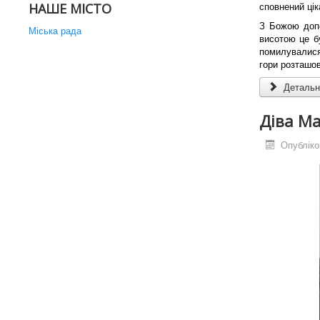
сповнений цік
НАШЕ МІСТО
З Божою допо
Міська рада
висотою це б
помилувалися 
гори розташов
Детальні
Діва Ма
Опубліко