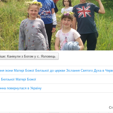
ше: Канікули з Богом у с. Язловець
я ікони Матері Божої Белзької до церкви Зіслання Святого Духа в Черв
 Белзької Матері Божої
нна повернулася в Україну
Ст