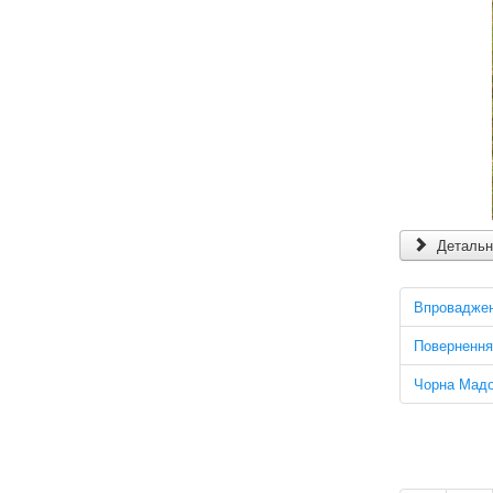
Детальні
Впровадженн
Повернення
Чорна Мадо