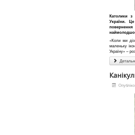
Католики з
України. Ц
повернення 
наймолодшом
«Коли ми діз
маленьку ікон
Україну» – ро
Детальні
Канікул
Опубліко