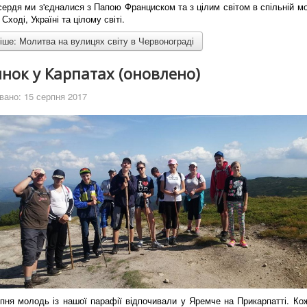
ердя ми з'єдналися з Папою Франциском та з цілим світом в спільній мо
ході, Україні та цілому світі.
ше: Молитва на вулицях світу в Червонограді
нок у Карпатах (оновлено)
вано: 15 серпня 2017
рпня молодь із нашої парафії відпочивали у Яремче на Прикарпатті. Ко