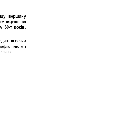
ищу вершину
омництво за
 60-т років,
одиці вносячи
рафію, місто і
еськів.