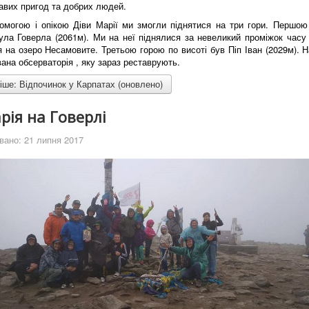
авих пригод та добрих людей.
могою і опікою Діви Марії ми змогли піднятися на три гори. Першо
ула Говерла (2061м). Ми на неї піднялися за невеликий проміжок часу
на озеро Несамовите. Третьою горою по висоті був Піп Іван (2029м). Н
ана обсерваторія , яку зараз реставрують.
ше: Відпочинок у Карпатах (оновлено)
рія на Говерлі
вано: 21 липня 2017