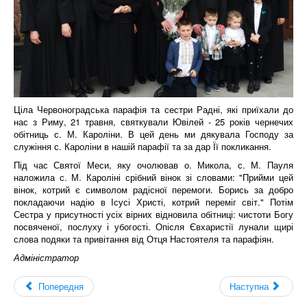
Ціла Червоноградська парафія та сестри Радні, які приїхали до
нас з Риму, 21 травня, святкували Ювілей - 25 років чернечих
обітниць с. М. Кароліни. В цей день ми дякувала Господу за
служіння с. Кароліни в нашій парафії та за дар Її покликання.
Під час Святої Меси, яку очолював о. Микола, с. М. Пауля
наложила с. М. Кароліні срібний вінок зі словами: "Прийми цей
вінок, котрий є символом радісної перемоги. Борись за добро
покладаючи надію в Ісусі Христі, котрий переміг світ." Потім
Сестра у присутності усіх вірних відновила обітниці: чистоти Богу
посвяченої, послуху і убогості. Опісля Євхаристії лунали щирі
слова подяки та привітання від Отця Настоятеля та парафіян.
Адміністратор
Попередня
Наступна