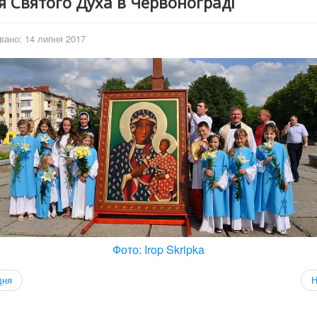
я Святого Духа в Червонограді
вано: 14 липня 2017
Фото: Irop Skripka
дня
Н