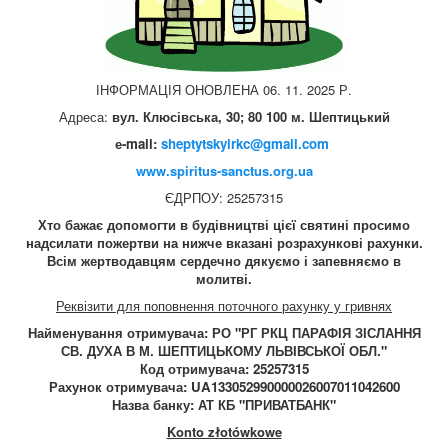
ІНФОРМАЦІЯ ОНОВЛЕНА 06. 11. 2025 Р.
Адреса:
вул. Клюсівська, 30; 80 100 м. Шептицький
е-mail:
sheptytskyirkc@gmail.com
www.spiritus-sanctus.org.ua
ЄДРПОУ: 25257315
Хто бажає допомогти в будівництві цієї святині просимо
надсилати пожертви на нижче вказані розрахункові рахунки.
Всім жертводавцям сердечно дякуємо і запевняємо в
молитві.
Реквізити для поповнення поточного рахунку у гривнях
Найменування отримувача: РО "РГ РКЦ ПАРАФІЯ ЗІСЛАННЯ
СВ. ДУХА В М. ШЕПТИЦЬКОМУ ЛЬВІВСЬКОЇ ОБЛ."
Код отримувача: 25257315
Рахунок отримувача: UA133052990000026007011042600
Назва банку: АТ КБ "ПРИВАТБАНК"
Konto złotówkowe