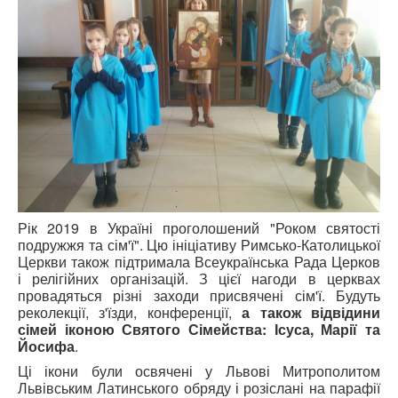
Рік 2019 в Україні проголошений "Роком святості
подружжя та сім'ї". Цю ініціативу Римсько-Католицької
Церкви також підтримала Всеукраїнська Рада Церков
і релігійних організацій. З цієї нагоди в церквах
провадяться різні заходи присвячені сім'ї. Будуть
реколекції, з'їзди, конференції,
а також відвідини
сімей іконою Святого Сімейства: Ісуса, Марії та
Йосифа
.
Ці ікони були освячені у Львові Митрополитом
Львівським Латинського обряду і розіслані на парафії