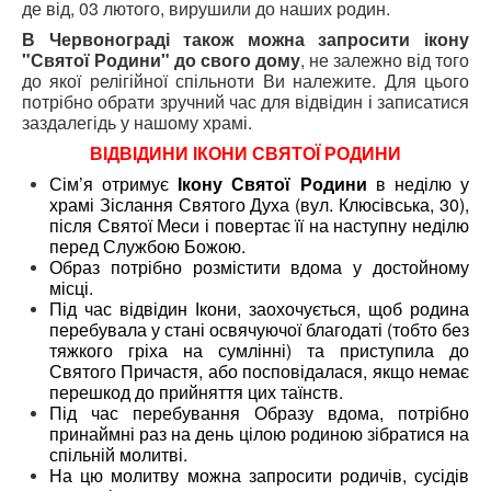
де від, 03 лютого, вирушили до наших родин.
В Червонограді також можна запросити ікону
"Святої Родини" до свого дому
, не залежно від того
до якої релігійної спільноти Ви належите. Для цього
потрібно обрати зручний час для відвідин і записатися
заздалегідь у нашому храмі.
ВІДВІДИНИ ІКОНИ СВЯТОЇ РОДИНИ
Сім’я отримує
Ікону Святої Родини
в неділю у
храмі Зіслання Святого Духа (вул. Клюсівська, 30),
після Святої Меси і повертає її на наступну неділю
перед Службою Божою.
Образ потрібно розмістити вдома у достойному
місці.
Під час відвідин Ікони, заохочується, щоб родина
перебувала у стані освячуючої благодаті (тобто без
тяжкого гріха на сумлінні) та приступила до
Святого Причастя, або посповідалася, якщо немає
перешкод до прийняття цих таїнств.
Під час перебування Образу вдома, потрібно
принаймні раз на день цілою родиною зібратися на
спільній молитві.
На цю молитву можна запросити родичів, сусідів