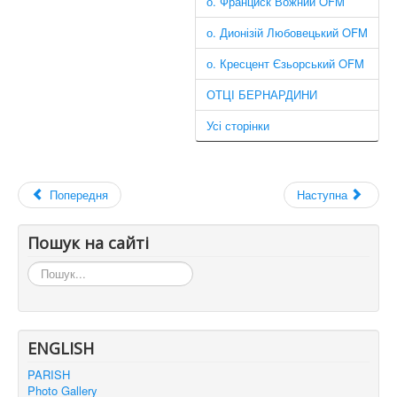
о. Франциск Вожний OFM
о. Дионізій Любовецький OFM
о. Кресцент Єзьорський OFM
ОТЦІ БЕРНАРДИНИ
Усі сторінки
Попередня
Наступна
Пошук на сайті
Пошук...
ENGLISH
PARISH
Photo Gallery