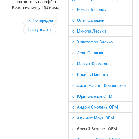
настоятель парафії в
Кристинополі у 1929 році
о. Роман Тесьлюк
<< Попередня
о. Олег Саламон
Наступна >>
о. Микола Леськів
о. Христофор Васько
о. Леон Саламон
о. Мар’ян Фромельц
о. Василь Павелко
єпископ Рафаїл Кернецький
о. Юрій Бєлєцкі OFM
о. Андрій Смолень OFM
о. Альберт Мруз OFM
о. Єремій Бохенек OFM