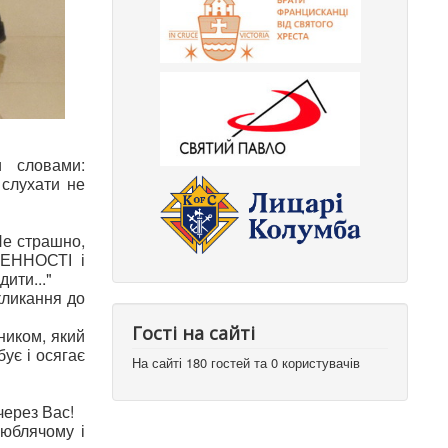
и словами:
 слухати не
е страшно,
ЛЕННОСТІ і
ити..."
кликання до
Гості на сайті
ником, який
бує і осягає
На сайті 180 гостей та 0 користувачів
через Вас!
люблячому і