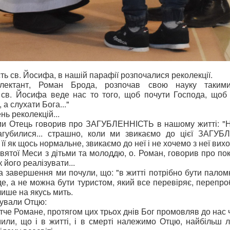
ть св. Йосифа, в нашій парафії розпочалися реколекції.
олектант, Роман Брода, розпочав свою науку таким
св. Йосифа веде нас то того, щоб почути Господа, щоб
 а слухати Бога..."
нь реколекцій...
ми Отець говорив про ЗАГУБЛЕННІСТЬ в нашому житті: "Н
агубилися... страшно, коли ми звикаємо до цієї ЗАГУБ
ї як щось нормальне, звикаємо до неї і не хочемо з неї виход
Святої Меси з дітьми та молоддю, о. Роман, говорив про по
к його реалізувати...
а завершення ми почули, що: "в житті потрібно бути палом
де, а не можна бути туристом, який все перевіряє, перепро
ише на якусь мить.
кували Отцю:
тче Романе, протягом цих трьох днів Бог промовляв до нас 
или, що і в житті, і в смерті належимо Отцю, найбільш 