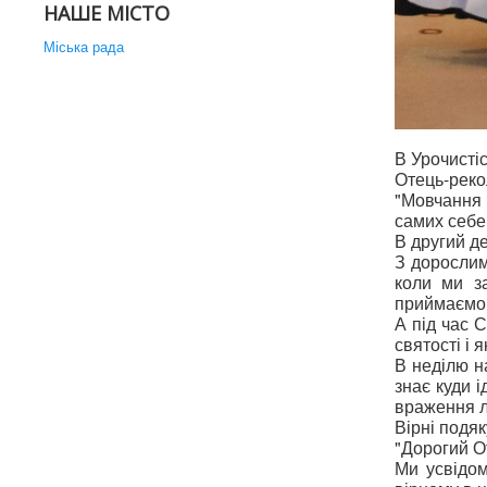
НАШЕ МІСТО
Міська рада
В Урочистіс
Отець-рек
"Мовчання 
самих себе,
В другий де
З доросли
коли ми з
приймаємо ї
А під час 
святості і я
В неділю н
знає куди і
враження л
Вірні подя
"Дорогий О
Ми усвідом