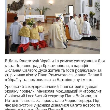
В День Конституції України і в рамках святкування Дня
міста Червонограда-Кристинополя, в парафії
Зіслання Святого Духа жителі та гості подякували за
20 річницю візиту Папи Римського св. Йоана Павла ІІ
в Україну, та помолилися за Батьківщину і місто.
Урочистий захід присвячений Папі котрий відвідав
Україну провели: Мечислав Мокшицький Митрополит
Львівський і особистий секретар Папи Войтили, та
Наталія Глаговська, прес-аташе Червонограда. Під
час цієї зустрічі учасники дізналися багато нового та
цікавого з життя Йоана Павла ІІ.