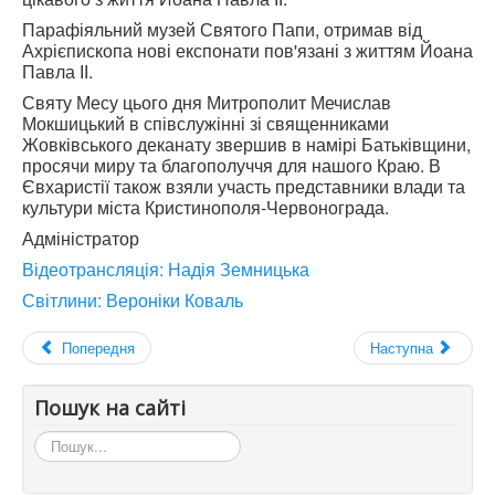
Парафіяльний музей Святого Папи, отримав від
Ахрієпископа нові експонати пов'язані з життям Йоана
Павла ІІ.
Святу Месу цього дня Митрополит Мечислав
Мокшицький в співслужінні зі священниками
Жовківського деканату звершив в намірі Батьківщини,
просячи миру та благополуччя для нашого Краю. В
Євхаристії також взяли участь представники влади та
культури міста Кристинополя-Червонограда.
Адміністратор
Відеотрансляція: Надія Земницька
Світлини: Вероніки Коваль
Попередня
Наступна
Пошук на сайті
Пошук...