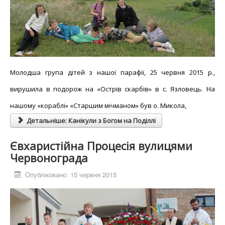
Молодша група дітей з нашої парафії, 25 червня 2015 р.,
вирушила в подорож на «Острів скарбів» в с. Язловець. На
нашому «кораблі» «Старшим мічманом» був о. Микола,
Детальніше: Канікули з Богом на Поділлі
Євхаристійна Процесія вулицями
Червонограда
Опубліковано: 15 червня 2015