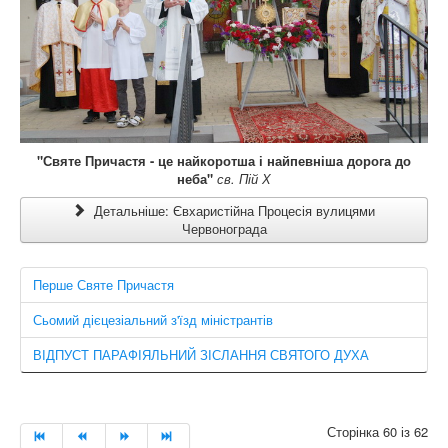
"Святе Причастя - це найкоротша і найпевніша дорога до
неба"
св. Пій Х
Детальніше: Євхаристійна Процесія вулицями
Червонограда
Перше Святе Причастя
Сьомий дієцезіальний з'їзд міністрантів
ВІДПУСТ ПАРАФІЯЛЬНИЙ ЗІСЛАННЯ СВЯТОГО ДУХА
Сторінка 60 із 62