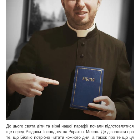
До цього свята діти та вірні нашої парафії почали підготовлятися
ще перед Різдвом Господнім на Роратніх Месах. Де дізналися про
те, що Біблію потрібно читати кожного дня, а також про те що ця