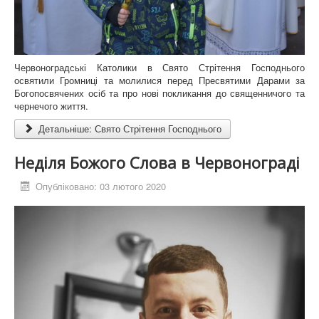
Червоноградські Католики в Свято Стрітення Господнього
освятили Громниці та молилися перед Пресвятими Дарами за
Богопосвячених осіб та про нові покликання до священничого та
чернечого життя.
Детальніше: Свято Стрітення Господнього
Неділя Божого Слова в Червонограді
Опубліковано: 03 лютого 2020