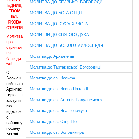
МОЛИТВА ДО БЕЛЗЬКОЇ БОГОРОДИЦІ
ЕДНИЦ
ТВОМ
МОЛИТВА ДО БОГА ОТЦЯ
БЛ.
ЯКОВА
МОЛИТВА ДО ІСУСА ХРИСТА
СТРЕПИ
МОЛИТВИ ДО СВЯТОГО ДУХА
Молитва
про
МОЛИТВА ДО БОЖОГО МИЛОСЕРДЯ
отриман
ня
Молитва до Архангелів
благода
тей
Молитва до Тартаківської Богородиці
О
Блажен
Молитва до св. Йосифа
ний наш
Молитва до св. Йоана Павла ІІ
Архипас
тирю і
Молитва до св. Антонія Падуанського
заступн
ику,
Молитва до св. Яна Непомука
віддаєм
о
Молитва до св. Отця Піо
найвищу
пошану
Молитва до св. Володимира
Богові