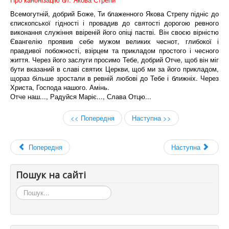
Всемогутній, добрий Боже, Ти блаженного Якова Стрепу підніс до
єпископської гідності і провадив до святості дорогою ревного
виконання служіння ввіреній його опіці пастві. Він своєю вірністю
Євангелію проявив себе мужом великих чеснот, глибокої і
правдивої побожності, взірцем та прикладом простого і чесного
життя. Через його заслуги просимо Тебе, добрий Отче, щоб він міг
бути вказаний в славі святих Церкви, щоб ми за його прикладом,
щораз більше зростали в ревній любові до Тебе і ближніх. Через
Христа, Господа нашого. Амінь.
Отче наш..., Радуйся Маріє..., Слава Отцю...
<< Попередня
Наступна >>
Попередня
Наступна
Пошук на сайті
Пошук...