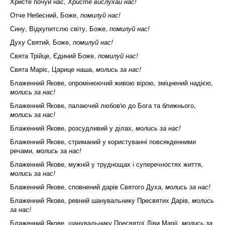
Христе почуй нас,
Христе вислухай нас!
Отче Небесний, Боже,
помилуй нас!
Сину, Відкупитслю світу, Боже,
помилуй нас!
Духу Святий, Боже,
помилуй нас!
Свята Трійце, Єдиний Боже,
помилуй нас!
Свята Маріє, Царице наша,
молись за нас!
Блаженний Якове, опромінюючий живою вірою, зміцнений надією,
молись за нас!
Блаженний Якове, палаючий любов'ю до Бога та ближнього,
молись за нас!
Блаженний Якове, розсудливий у ділах,
молись за нас!
Блаженний Якове, стриманий у користуванні повсякденними
речами,
молись за нас!
Блаженний Якове, мужній у труднощах і суперечностях життя,
молись за нас!
Блаженний Якове, сповнений дарів Святого Духа,
молись за нас!
Блаженний Якове, ревний шанувальнику Пресвятих Дарів,
молись
за нас!
Блаженний Якове, шанувальнику Пресвятої Діви Марії,
молись за