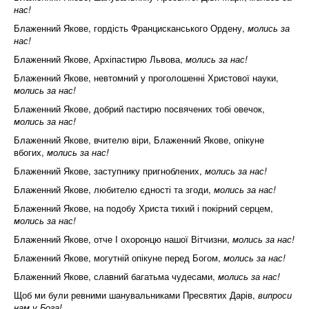
нас!
Блаженний Якове, гордість Францисканського Ордену,
молись за
нас!
Блаженний Якове, Архіпастирю Львова,
молись за нас!
Блаженний Якове, невтомний у проголошенні Христової науки,
молись за нас!
Блаженний Якове, добрий пастирю посвячених тобі овечок,
молись за нас!
Блаженний Якове, вчителю віри, Блаженний Якове, опікуне
вбогих,
молись за нас!
Блаженний Якове, заступнику пригноблених,
молись за нас!
Блаженний Якове, любителю єдності та згоди,
молись за нас!
Блаженний Якове, на подобу Христа тихий і покірний серцем,
молись за нас!
Блаженний Якове, отче І охоронцю нашої Вітчизни,
молись за нас!
Блаженний Якове, могутній опікуне перед Богом,
молись за нас!
Блаженний Якове, славний багатьма чудесами,
молись за нас!
Щоб ми були ревними шанувальниками Пресвятих Дарів,
випроси
нам у Бога!