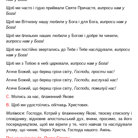
Щоб ми часто і гідно приймали Святе Причастя,
випроси нам у
Бога!
Щоб ми Вітчизну нашу любили у Бога і для Бога,
випроси нам у
Бога!
Щоб ми близьких наших любили у Богові і добре їм чинили,
випроси нам у Бога!
Щоб ми постійно звертались до Тебе і Тебе наслідували,
випроси
нам у Бога!
Щоб ми з Тобою в небі царювали,
випроси нам у Бога!
Агнче Божий, що береш гріхи світу,
Господи, прости нас!
Агнче Божий, що береш гріхи світу,
Господи, вислухай нас!
Агиче Божий, що береш гріхи світу,
Господи, помилуй нас!
С.
Молись за нас, блаженний Якове
В.
Щоб ми удостоїлись обітниць Христових.
Молімося:
Господи, Котрий у блаженному Якові, твоєму єпископу і
сповіднику, відновив апостольський дух, вчини, просимо, за його
посередництвом, щоб ми вірили у те, чого навчав та наслідували
утому, що чинив. Через Христа, Господа нашого. Амінь.
Про канонізацію бл. Якова Стрепи