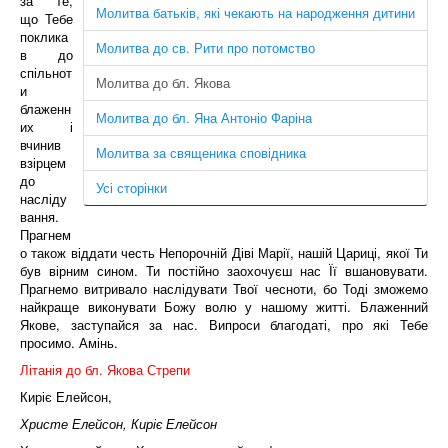
за те,
Молитва батьків, які чекають на народження дитини
що Тебе
поклика
Молитва до св. Рити про потомство
в до
спільнот
Молитва до бл. Якова
и
блаженн
Молитва до бл. Яна Антоніо Фаріна
их і
вчинив
Молитва за священика сповідника
взірцем
до
Усі сторінки
насліду
вання.
Прагнем
о також віддати честь Непорочній Діві Марії, нашій Цариці, якої Ти
був вірним сином. Ти постійно заохочуєш нас Її вшановувати.
Прагнемо витривало наслідувати Твої чесноти, бо Тоді зможемо
найкраще виконувати Божу волю у нашому житті. Блаженний
Якове, заступайся за нас. Випроси благодаті, про які Тебе
просимо. Амінь.
Літанія до бл. Якова Стрепи
Киріє Елейсон,
Христе Елейсон, Киріє Елейсон